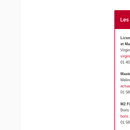
Les
Licen
et M
Virgi
virgi
01 40
Maste
Melin
actua
01 58
M2 Fi
Boris
boris
01 58