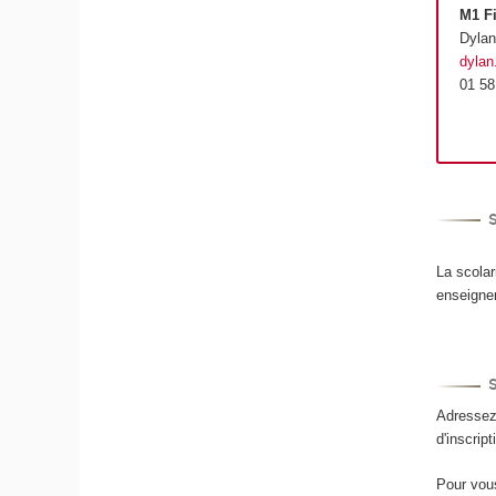
M1 Fi
Dyla
dyla
01 58
S
La scolar
enseigne
Adressez-
d'inscri
Pour vous