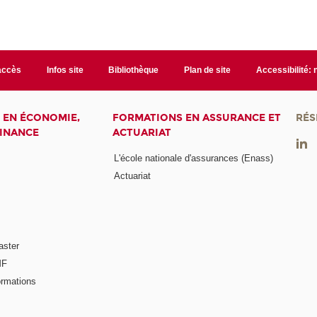
accès
Infos site
Bibliothèque
Plan de site
Accessibilité:
 EN ÉCONOMIE,
FORMATIONS EN ASSURANCE ET
RÉS
FINANCE
ACTUARIAT
L'école nationale d'assurances (Enass)
Actuariat
aster
MF
ormations