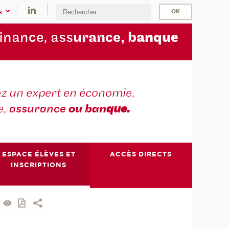
s
finance, ass
urance, b
anque
z un expert en économie,
e,
assurance
ou ban
que.
ESPACE ÉLÈVES ET
ACCÈS DIRECTS
INSCRIPTIONS