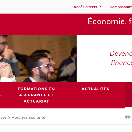
Accès directs
Composante
Économie,
Devene
financ
FORMATIONS EN
ACTUALITÉS
ET
ASSURANCE ET
ACTUARIAT
èves
Horaires scolarité