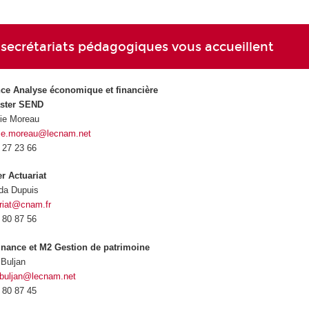
 secrétariats pédagogiques vous accueillent
ce Analyse économique et financière
aster SEND
nie Moreau
nie.moreau@lecnam.net
 27 23 66
r Actuariat
da Dupuis
riat@cnam.fr
 80 87 56
nance et M2 Gestion de patrimoine
 Buljan
.buljan@lecnam.net
 80 87 45