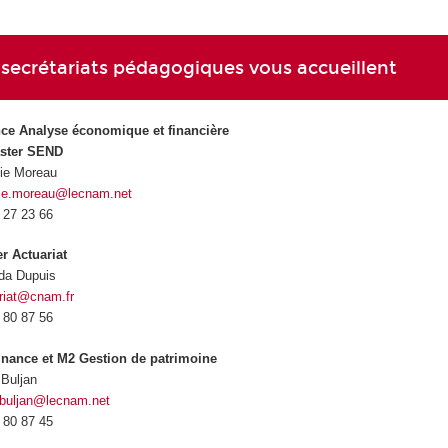
 secrétariats pédagogiques vous accueillent
ce Analyse économique et financière
aster SEND
nie Moreau
nie.moreau@lecnam.net
 27 23 66
r Actuariat
da Dupuis
riat@cnam.fr
 80 87 56
nance et M2 Gestion de patrimoine
 Buljan
.buljan@lecnam.net
 80 87 45