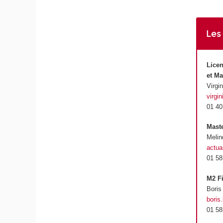
Les
Licen
et M
Virgi
virgi
01 40
Maste
Melin
actua
01 58
M2 Fi
Boris
boris
01 58