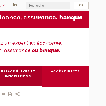
s
finance, ass
urance, b
anque
z un expert en économie,
e,
assurance
ou ban
que.
ESPACE ÉLÈVES ET
ACCÈS DIRECTS
INSCRIPTIONS