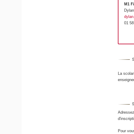
M1 Fi
Dyla
dyla
01 58
S
La scolar
enseigne
Adressez-
d'inscri
Pour vous