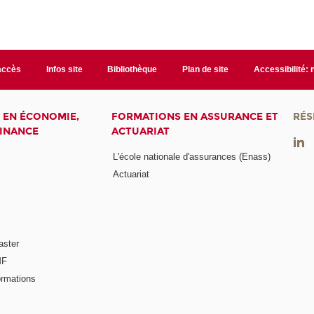
accès
Infos site
Bibliothèque
Plan de site
Accessibilité:
 EN ÉCONOMIE,
FORMATIONS EN ASSURANCE ET
RÉS
FINANCE
ACTUARIAT
L'école nationale d'assurances (Enass)
Actuariat
aster
MF
ormations