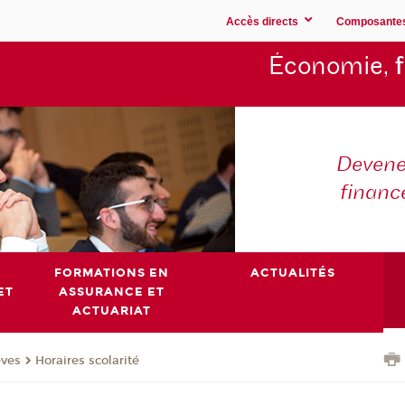
Accès directs
Composante
Économie,
Devene
financ
FORMATIONS EN
ACTUALITÉS
ET
ASSURANCE ET
ACTUARIAT
èves
Horaires scolarité