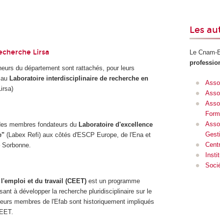
Les au
recherche Lirsa
Le Cnam-Ef
professio
eurs du département sont rattachés, pour leurs
, au
Laboratoire interdisciplinaire de recherche en
Assoc
irsa)
Assoc
Asso
Form
Assoc
 des membres fondateurs du
Laboratoire d'excellence
Gest
e"
(Labex Refi) aux côtés d'ESCP Europe, de l'Ena et
Centr
 – Sorbonne.
Insti
Soci
l'emploi et du travail (CEET)
est un programme
ant à développer la recherche pluridisciplinaire sur le
usieurs membres de l'Efab sont historiquement impliqués
CEET.