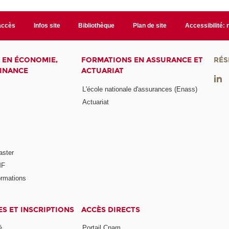
accès
Infos site
Bibliothèque
Plan de site
Accessibilité:
 EN ÉCONOMIE,
FORMATIONS EN ASSURANCE ET
RÉS
FINANCE
ACTUARIAT
L'école nationale d'assurances (Enass)
Actuariat
aster
MF
ormations
ES ET INSCRIPTIONS
ACCÈS DIRECTS
é
Portail Cnam