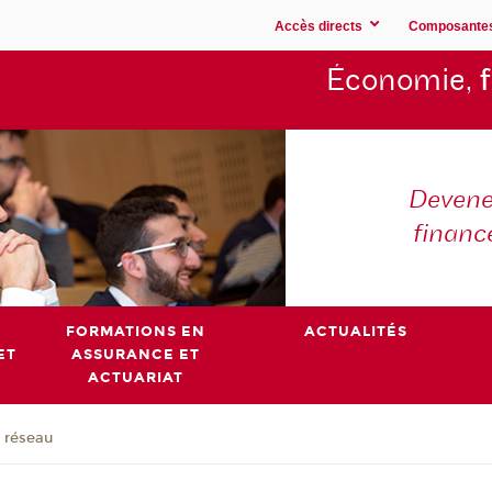
Accès directs
Composante
Économie,
Devene
financ
FORMATIONS EN
ACTUALITÉS
ET
ASSURANCE ET
ACTUARIAT
 réseau