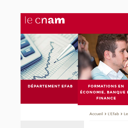
DÉPARTEMENT EFAB
FORMATIONS EN
ÉCONOMIE, BANQUE 
FINANCE
L'Efab
Le
Accueil