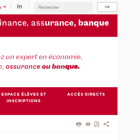
s
finance, ass
urance, b
anque
z un expert en économie,
e,
assurance
ou ban
que.
ESPACE ÉLÈVES ET
ACCÈS DIRECTS
INSCRIPTIONS