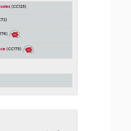
hodes
(CC125)
72)
176)
nce
(CC175)