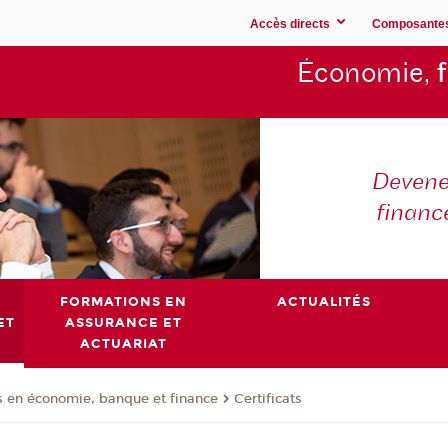
Accès directs
Composante
Économie,
Devene
financ
FORMATIONS EN
ACTUALITÉS
ET
ASSURANCE ET
ACTUARIAT
 en économie, banque et finance
Certificats