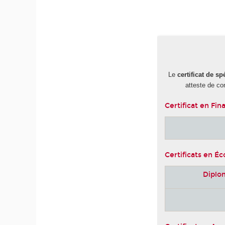
-
Le
certificat de sp
atteste de co
Certificat en Fin
Certificats en É
Diplo