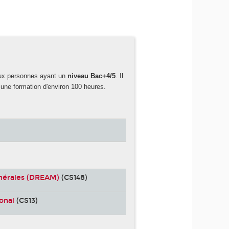
aux personnes ayant un
niveau Bac+4/5
. Il
une formation d'environ 100 heures.
inérales (DREAM)
(CS148)
ional
(CS13)