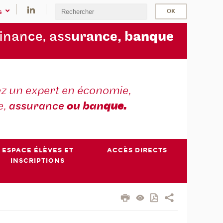
s
finance, ass
urance, b
anque
z un expert en économie,
e,
assurance
ou ban
que.
ESPACE ÉLÈVES ET
ACCÈS DIRECTS
INSCRIPTIONS