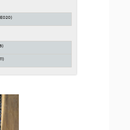
E020)
8)
1)