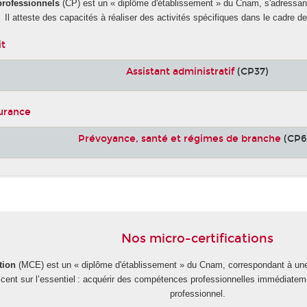
 professionnels
(CP) est un « diplôme d'établissement » du Cnam, s'adressa
Il atteste des capacités à réaliser des activités spécifiques dans le cadre de 
it
Assistant administratif
(CP37)
surance
Prévoyance, santé et régimes de branche
(CP6
Nos micro-certifications
tion
(MCE) est un « diplôme d'établissement » du Cnam, correspondant à une 
accent sur l’essentiel : acquérir des compétences professionnelles immédiate
professionnel.