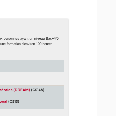
aux personnes ayant un
niveau Bac+4/5
. Il
une formation d'environ 100 heures.
inérales (DREAM)
(CS148)
ional
(CS13)