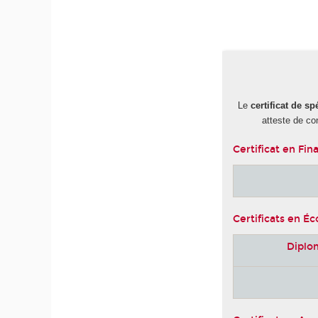
-
Le
certificat de sp
atteste de co
Certificat en Fin
Certificats en É
Diplo