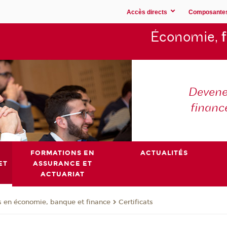
Accès directs
Composante
Économie,
Devene
financ
FORMATIONS EN
ACTUALITÉS
ET
ASSURANCE ET
ACTUARIAT
 en économie, banque et finance
Certificats