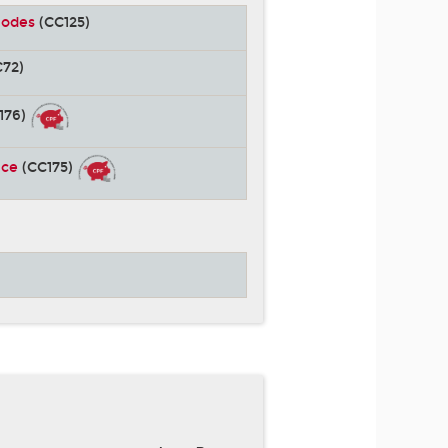
hodes
(CC125)
72)
176)
nce
(CC175)