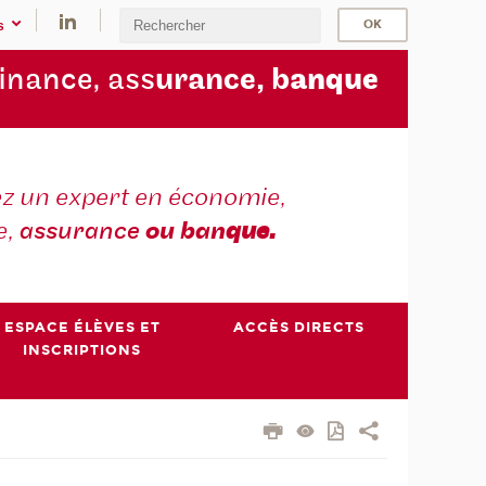
s
finance, ass
urance, b
anque
z un expert en économie,
e,
assurance
ou ban
que.
ESPACE ÉLÈVES ET
ACCÈS DIRECTS
INSCRIPTIONS