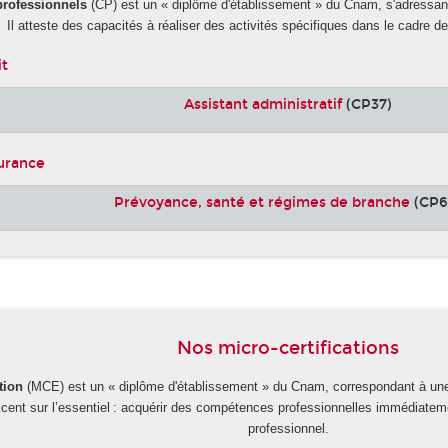
 professionnels
(CP) est un « diplôme d'établissement » du Cnam, s'adressa
Il atteste des capacités à réaliser des activités spécifiques dans le cadre de 
it
Assistant administratif
(CP37)
surance
Prévoyance, santé et régimes de branche
(CP6
Nos micro-certifications
tion
(MCE) est un « diplôme d'établissement » du Cnam, correspondant à une 
accent sur l’essentiel : acquérir des compétences professionnelles immédiate
professionnel.