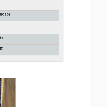
E020)
8)
1)