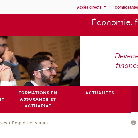
Accès directs
Composante
Économie,
Devene
financ
FORMATIONS EN
ACTUALITÉS
ET
ASSURANCE ET
ACTUARIAT
èves
Emplois et stages