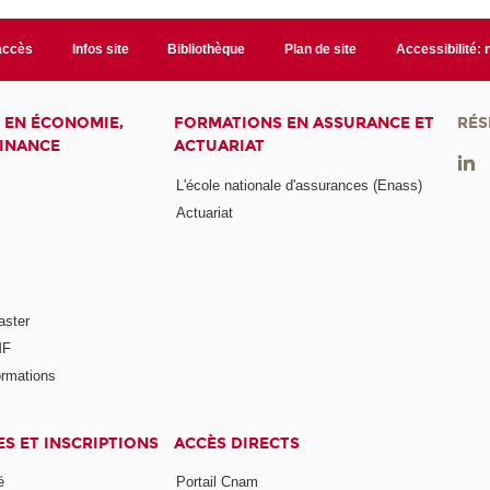
accès
Infos site
Bibliothèque
Plan de site
Accessibilité:
 EN ÉCONOMIE,
FORMATIONS EN ASSURANCE ET
RÉS
FINANCE
ACTUARIAT
L'école nationale d'assurances (Enass)
Actuariat
aster
MF
ormations
ES ET INSCRIPTIONS
ACCÈS DIRECTS
é
Portail Cnam