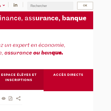
s
finance, ass
urance, b
anque
z un expert en économie,
e,
assurance
ou ban
que.
ESPACE ÉLÈVES ET
ACCÈS DIRECTS
INSCRIPTIONS