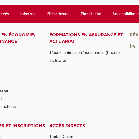
accès
Infos site
Bibliothèque
Plan de site
Accessibilité:
 EN ÉCONOMIE,
FORMATIONS EN ASSURANCE ET
RÉS
FINANCE
ACTUARIAT
L'école nationale d'assurances (Enass)
Actuariat
aster
MF
ormations
ES ET INSCRIPTIONS
ACCÈS DIRECTS
é
Portail Cnam