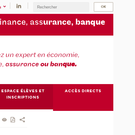
s
finance, ass
urance, b
anque
z un expert en économie,
e,
assurance
ou ban
que.
ESPACE ÉLÈVES ET
ACCÈS DIRECTS
INSCRIPTIONS