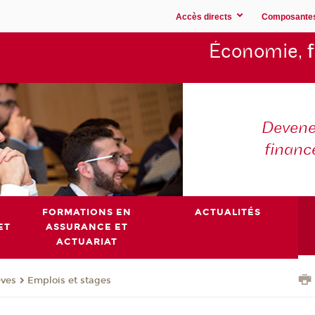
Accès directs
Composante
Économie,
Devene
financ
FORMATIONS EN
ACTUALITÉS
ET
ASSURANCE ET
ACTUARIAT
èves
Emplois et stages