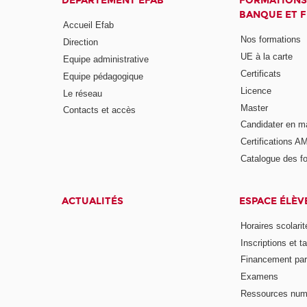
DÉPARTEMENT EFAB
FORMATIONS
BANQUE ET 
Accueil Efab
Nos formations
Direction
UE à la carte
Equipe administrative
Certificats
Equipe pédagogique
Licence
Le réseau
Master
Contacts et accès
Candidater en m
Certifications A
Catalogue des f
ACTUALITÉS
ESPACE ÉLÈV
Horaires scolarit
Inscriptions et ta
Financement pa
Examens
Ressources num