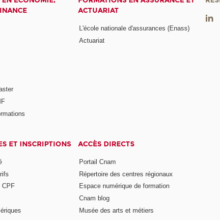
 EN ÉCONOMIE,
FORMATIONS EN ASSURANCE ET
RÉS
FINANCE
ACTUARIAT
L'école nationale d'assurances (Enass)
Actuariat
aster
MF
ormations
ES ET INSCRIPTIONS
ACCÈS DIRECTS
é
Portail Cnam
rifs
Répertoire des centres régionaux
r CPF
Espace numérique de formation
Cnam blog
ériques
Musée des arts et métiers