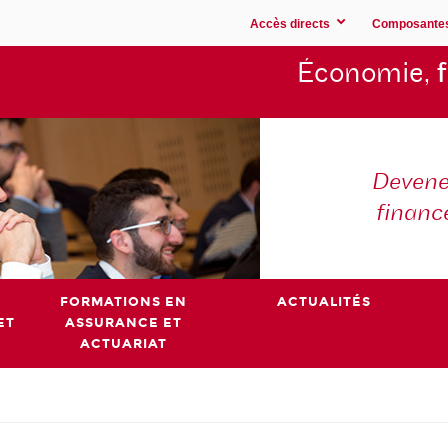
Accès directs
Composante
Économie,
Devene
financ
FORMATIONS EN
ACTUALITÉS
ET
ASSURANCE ET
ACTUARIAT