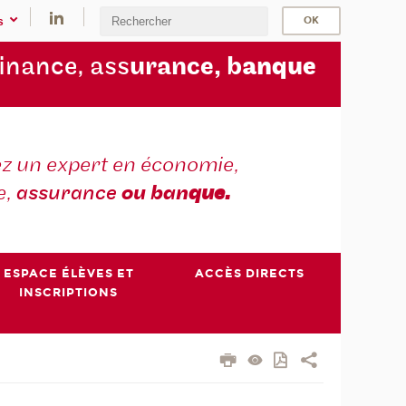
s
finance, ass
urance, b
anque
z un expert en économie,
e,
assurance
ou ban
que.
ESPACE ÉLÈVES ET
ACCÈS DIRECTS
INSCRIPTIONS