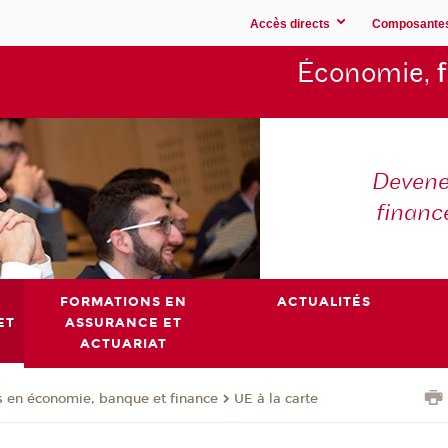
Accès directs
Composante
Économie,
Devene
financ
FORMATIONS EN
ACTUALITÉS
ET
ASSURANCE ET
ACTUARIAT
 en économie, banque et finance
UE à la carte