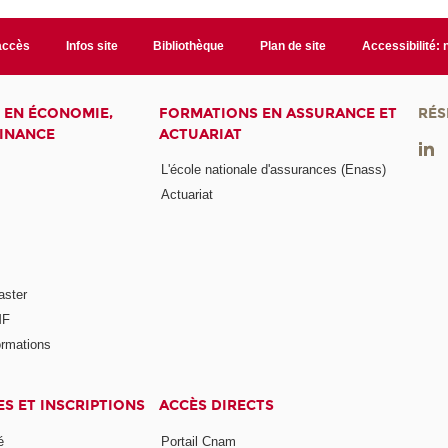
accès
Infos site
Bibliothèque
Plan de site
Accessibilité:
 EN ÉCONOMIE,
FORMATIONS EN ASSURANCE ET
RÉS
FINANCE
ACTUARIAT
L'école nationale d'assurances (Enass)
Actuariat
aster
MF
ormations
ES ET INSCRIPTIONS
ACCÈS DIRECTS
é
Portail Cnam