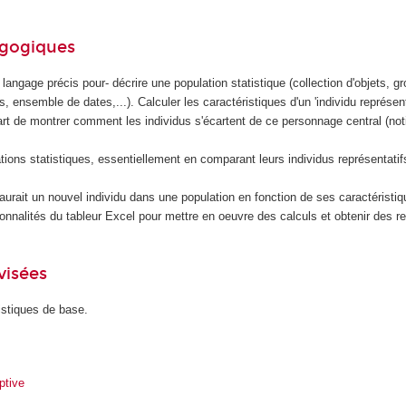
agogiques
 langage précis pour- décrire une population statistique (collection d'objets, g
, ensemble de dates,...). Calculer les caractéristiques d'un 'individu représenta
part de montrer comment les individus s'écartent de ce personnage central (not
ions statistiques, essentiellement en comparant leurs individus représentatifs
u'aurait un nouvel individu dans une population en fonction de ses caractéristiq
onnalités du tableur Excel pour mettre en oeuvre des calculs et obtenir des r
visées
tistiques de base.
ptive