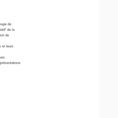
roupe de
tif' de la
ion de
 et leurs
ues.
eprésentations