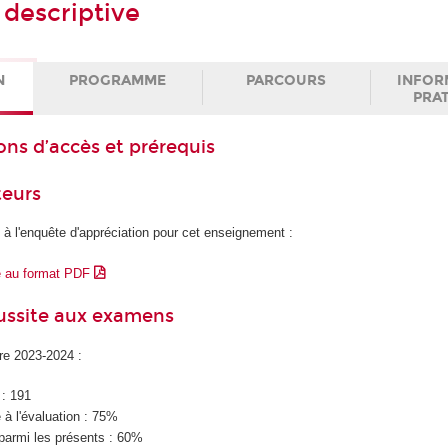
 descriptive
N
PROGRAMME
PARCOURS
INFOR
PRA
ons d’accès et prérequis
teurs
 à l'enquête d'appréciation pour cet enseignement :
e au format PDF
éussite aux examens
ire 2023-2024 :
 : 191
à l'évaluation : 75%
parmi les présents : 60%