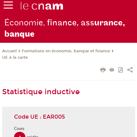
Économie,
finance, ass
urance,
b
anque
Formations en économie, banque et finance
Accueil
UE à la carte
Statistique inductive
Code UE : EAR005
Cours