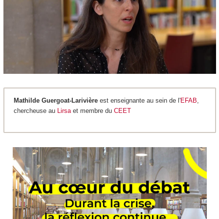
Mathilde Guergoat-Larivière
est enseignante au sein de l'
EFAB
,
chercheuse au
Lirsa
et membre du
CEET