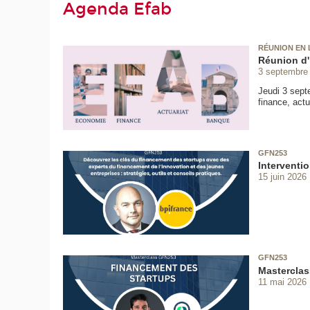
Agenda Efab
RÉUNION EN 
Réunion d'
3 septembre
Jeudi 3 sept
finance, actu
GFN253
Interventi
15 juin 2026
GFN253
Masterclas
11 mai 2026