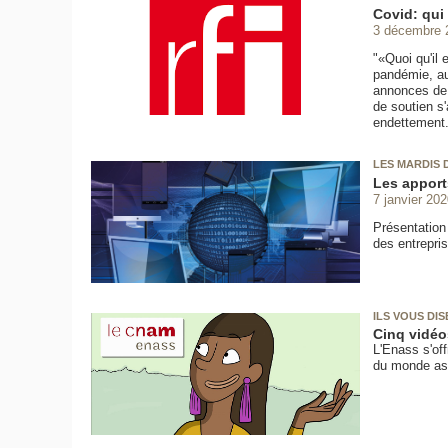
Covid: qui 
3 décembre 
"«Quoi qu'il
pandémie, au
annonces de 
de soutien s'
endettement.
LES MARDIS 
Les apports
7 janvier 202
Présentation 
des entrepri
ILS VOUS DI
Cinq vidéo
L'Enass s'off
du monde ass