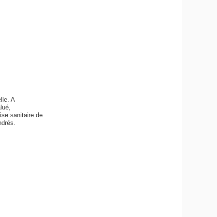
lle. A
lué,
se sanitaire de
ndrés.