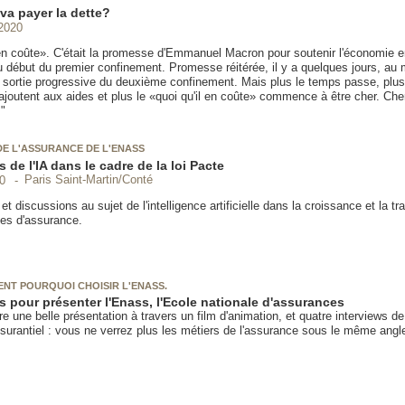
va payer la dette?
2020
 en coûte». C'était la promesse d'Emmanuel Macron pour soutenir l'économie 
 début du premier confinement. Promesse réitérée, il y a quelques jours, a
sortie progressive du deuxième confinement. Mais plus le temps passe, plu
ajoutent aux aides et plus le «quoi qu'il en coûte» commence à être cher. Che
"
DE L'ASSURANCE DE L'ENASS
 de l'IA dans le cadre de la loi Pacte
Paris Saint-Martin/Conté
0
et discussions au sujet de l'intelligence artificielle dans la croissance et la t
ses d'assurance.
SENT POURQUOI CHOISIR L'ENASS.
s pour présenter l'Enass, l'Ecole nationale d'assurances
re une belle présentation à travers un film d'animation, et quatre interviews d
urantiel : vous ne verrez plus les métiers de l'assurance sous le même angl