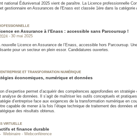
t national Éduniversal 2025 vient de paraître. La Licence professionnelle Con
 et gestionnaire en Assurances de l'Enass est classée 1ère dans la catégorie
ROFESSIONNELLE
icence en Assurance à l’Enass : accessible sans Parcoursup !
2024
30 mai 2025
 nouvelle Licence en Assurance de l’Enass, accessible hors Parcoursup. Une
lisante pour un secteur en plein essor. Candidatures ouvertes.
’ENTREPRISE ET TRANSFORMATION NUMÉRIQUE
atégies économiques, numérique et données
ion d’expertise permet d’acquérir des compétences approfondies en stratégie
t analyse de données. Il s’agit de maîtriser les outils conceptuels et pratiques
ratégie d’entreprise face aux exigences de la transformation numérique en cou
tre capable de mener à la fois l’étape technique de traitement des données et
ratégique des résultats obtenus.
S VIRTUELLE
ctifs et finance durable
Webinaire - Webconférence