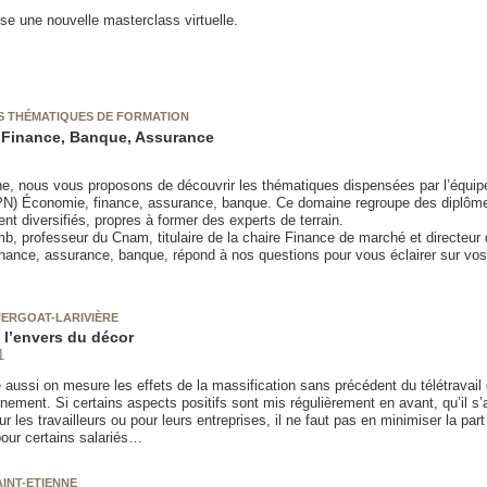
se une nouvelle masterclass virtuelle.
S THÉMATIQUES DE FORMATION
 Finance, Banque, Assurance
e, nous vous proposons de découvrir les thématiques dispensées par l’équi
PN) Économie, finance, assurance, banque. Ce domaine regroupe des diplôme
t diversifiés, propres à former des experts de terrain.
mb, professeur du Cnam, titulaire de la chaire Finance de marché et directeur
nance, assurance, banque, répond à nos questions pour vous éclairer sur vos
ERGOAT-LARIVIÈRE
, l’envers du décor
1
aussi on mesure les effets de la massification sans précédent du télétravail 
nement. Si certains aspects positifs sont mis régulièrement en avant, qu’il s’
r les travailleurs ou pour leurs entreprises, il ne faut pas en minimiser la part
ur certains salariés…
AINT-ETIENNE