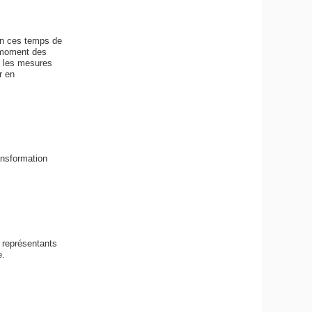
en ces temps de
u moment des
s les mesures
r en
ransformation
e représentants
e.