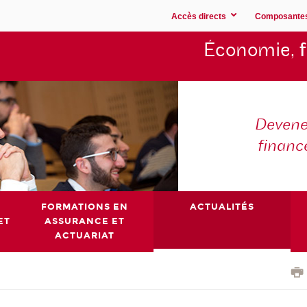
Accès directs
Composante
Économie,
Devene
financ
FORMATIONS EN
ACTUALITÉS
ET
ASSURANCE ET
ACTUARIAT