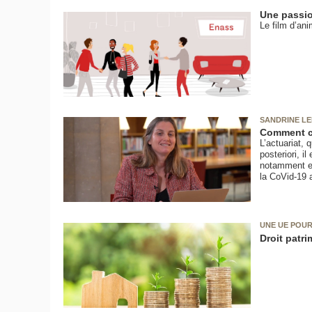
Une passio
Le film d’ani
SANDRINE L
Comment ca
L’actuariat, 
posteriori, i
notamment en
la CoVid-19 a
UNE UE POUR
Droit patri