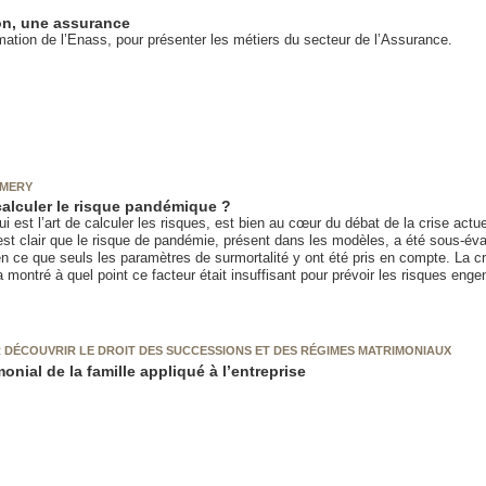
n, une assurance
mation de l’Enass, pour présenter les métiers du secteur de l’Assurance.
EMERY
lculer le risque pandémique ?
qui est l’art de calculer les risques, est bien au cœur du débat de la crise actue
l est clair que le risque de pandémie, présent dans les modèles, a été sous-éva
 ce que seuls les paramètres de surmortalité y ont été pris en compte. La cri
 montré à quel point ce facteur était insuffisant pour prévoir les risques enge
 DÉCOUVRIR LE DROIT DES SUCCESSIONS ET DES RÉGIMES MATRIMONIAUX
monial de la famille appliqué à l’entreprise