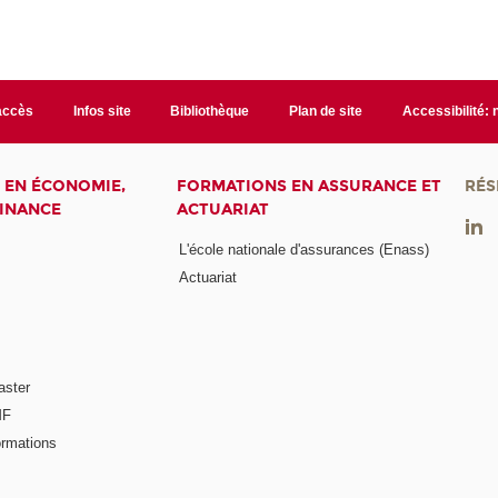
accès
Infos site
Bibliothèque
Plan de site
Accessibilité:
 EN ÉCONOMIE,
FORMATIONS EN ASSURANCE ET
RÉS
FINANCE
ACTUARIAT
L'école nationale d'assurances (Enass)
Actuariat
aster
MF
ormations