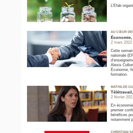
L'Efab organi
AU CŒUR DE
Économie,
2 mars 2022
Cette semain
nationale (E
d’enseignemen
Alexis Collo
Économie, fi
formation.
MATHILDE GU
Télétravail
2 février 202
En économie 
premier confi
bénéfices pou
notamment po
CHRISTIAN S