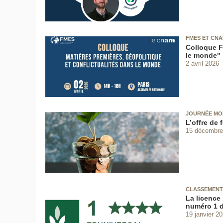
FMES ET CN
Colloque F
le monde"
2 avril 2026
JOURNÉE MO
L’offre de
15 décembre
CLASSEMENT
La licence
numéro 1 d
19 janvier 2