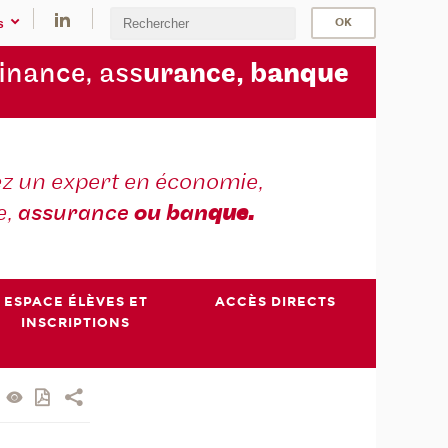
s
finance, ass
urance, b
anque
z un expert en économie,
e,
assurance
ou ban
que.
ESPACE ÉLÈVES ET
ACCÈS DIRECTS
INSCRIPTIONS