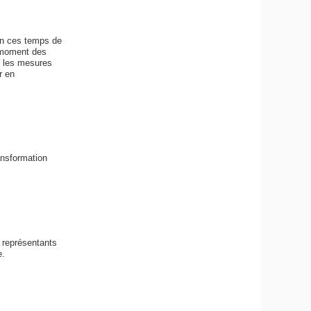
en ces temps de
u moment des
s les mesures
r en
ransformation
e représentants
e.