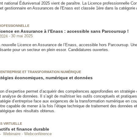
t national Éduniversal 2025 vient de paraître. La Licence professionnelle Con
 et gestionnaire en Assurances de l'Enass est classée 1ère dans la catégorie
ROFESSIONNELLE
icence en Assurance à l’Enass : accessible sans Parcoursup !
2024
30 mai 2025
 nouvelle Licence en Assurance de l’Enass, accessible hors Parcoursup. Une
lisante pour un secteur en plein essor. Candidatures ouvertes.
’ENTREPRISE ET TRANSFORMATION NUMÉRIQUE
atégies économiques, numérique et données
ion d’expertise permet d’acquérir des compétences approfondies en stratégie
t analyse de données. Il s’agit de maîtriser les outils conceptuels et pratiques
ratégie d’entreprise face aux exigences de la transformation numérique en cou
tre capable de mener à la fois l’étape technique de traitement des données et
ratégique des résultats obtenus.
S VIRTUELLE
ctifs et finance durable
Webinaire - Webconférence