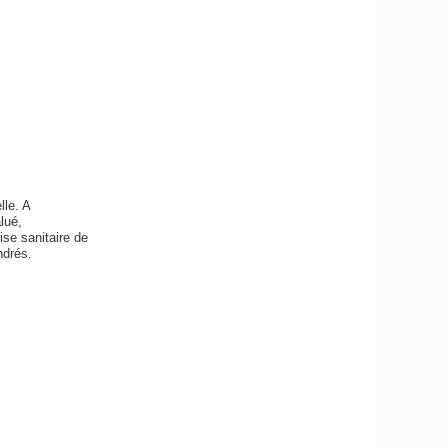
lle. A
lué,
se sanitaire de
ndrés.