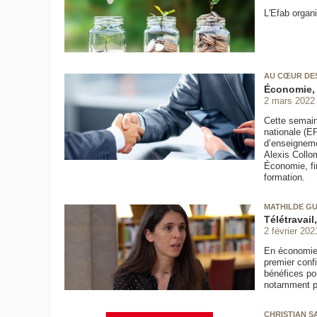
L'Efab organi
AU CŒUR DE
Économie,
2 mars 2022
Cette semain
nationale (E
d’enseignemen
Alexis Collo
Économie, fi
formation.
MATHILDE GU
Télétravail
2 février 202
En économie 
premier confi
bénéfices pou
notamment po
CHRISTIAN S