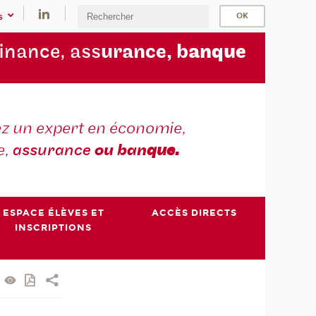
s
finance, ass
urance, b
anque
z un expert en économie,
e,
assurance
ou ban
que.
ESPACE ÉLÈVES ET
ACCÈS DIRECTS
INSCRIPTIONS