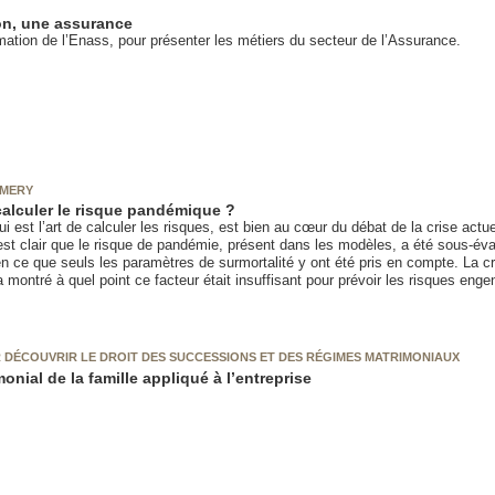
n, une assurance
mation de l’Enass, pour présenter les métiers du secteur de l’Assurance.
EMERY
lculer le risque pandémique ?
qui est l’art de calculer les risques, est bien au cœur du débat de la crise actue
l est clair que le risque de pandémie, présent dans les modèles, a été sous-éva
 ce que seuls les paramètres de surmortalité y ont été pris en compte. La cri
 montré à quel point ce facteur était insuffisant pour prévoir les risques enge
 DÉCOUVRIR LE DROIT DES SUCCESSIONS ET DES RÉGIMES MATRIMONIAUX
monial de la famille appliqué à l’entreprise