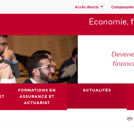
Accès directs
Composante
Économie,
Devene
financ
FORMATIONS EN
ACTUALITÉS
ET
ASSURANCE ET
ACTUARIAT