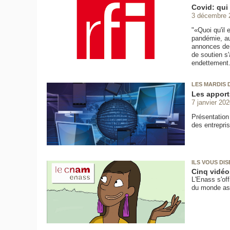
Covid: qui 
3 décembre 
"«Quoi qu'il
pandémie, au
annonces de 
de soutien s'
endettement.
LES MARDIS 
Les apports
7 janvier 202
Présentation 
des entrepri
ILS VOUS DI
Cinq vidéo
L'Enass s'off
du monde ass