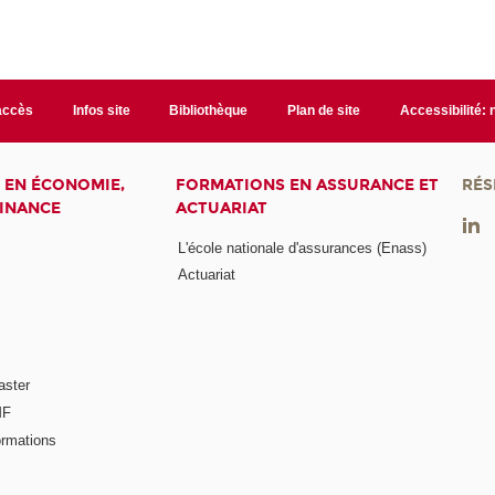
accès
Infos site
Bibliothèque
Plan de site
Accessibilité:
 EN ÉCONOMIE,
FORMATIONS EN ASSURANCE ET
RÉS
FINANCE
ACTUARIAT
L'école nationale d'assurances (Enass)
Actuariat
aster
MF
ormations