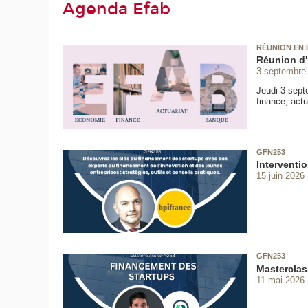
Agenda Efab
RÉUNION EN 
Réunion d'
3 septembre
Jeudi 3 sept
finance, actu
GFN253
Interventi
15 juin 2026
GFN253
Masterclas
11 mai 2026