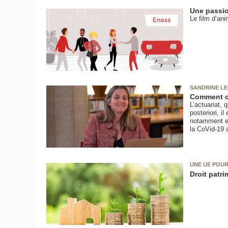
Une passio
Le film d’ani
SANDRINE L
Comment ca
L’actuariat, 
posteriori, i
notamment en
la CoVid-19 a
UNE UE POUR
Droit patri