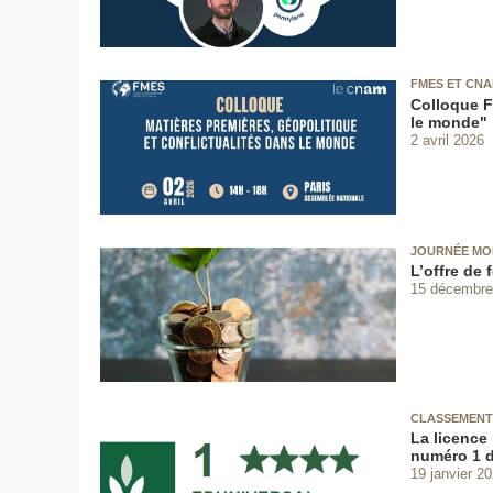
FMES ET CN
Colloque F
le monde"
2 avril 2026
JOURNÉE MO
L’offre de
15 décembre
CLASSEMENT
La licence
numéro 1 d
19 janvier 2