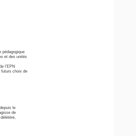
pe pédagogique
s et des unités
 de l’EPN
 futurs choix de
depuis le
agisse de
 délétère,