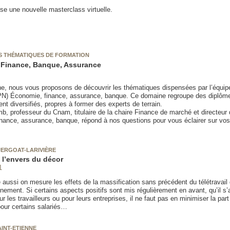
se une nouvelle masterclass virtuelle.
S THÉMATIQUES DE FORMATION
 Finance, Banque, Assurance
e, nous vous proposons de découvrir les thématiques dispensées par l’équi
PN) Économie, finance, assurance, banque. Ce domaine regroupe des diplôme
t diversifiés, propres à former des experts de terrain.
mb, professeur du Cnam, titulaire de la chaire Finance de marché et directeur
nance, assurance, banque, répond à nos questions pour vous éclairer sur vos
ERGOAT-LARIVIÈRE
, l’envers du décor
1
aussi on mesure les effets de la massification sans précédent du télétravail 
nement. Si certains aspects positifs sont mis régulièrement en avant, qu’il s’
r les travailleurs ou pour leurs entreprises, il ne faut pas en minimiser la part
ur certains salariés…
AINT-ETIENNE