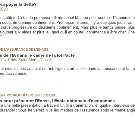
va payer la dette?
2020
 en coûte». C'était la promesse d'Emmanuel Macron pour soutenir l'économie 
 début du premier confinement. Promesse réitérée, il y a quelques jours, a
sortie progressive du deuxième confinement. Mais plus le temps passe, plu
ajoutent aux aides et plus le «quoi qu'il en coûte» commence à être cher. Che
"
DE L'ASSURANCE DE L'ENASS
 de l'IA dans le cadre de la loi Pacte
Paris Saint-Martin/Conté
0
et discussions au sujet de l'intelligence artificielle dans la croissance et la t
ses d'assurance.
SENT POURQUOI CHOISIR L'ENASS.
s pour présenter l'Enass, l'Ecole nationale d'assurances
re une belle présentation à travers un film d'animation, et quatre interviews d
urantiel : vous ne verrez plus les métiers de l'assurance sous le même angl