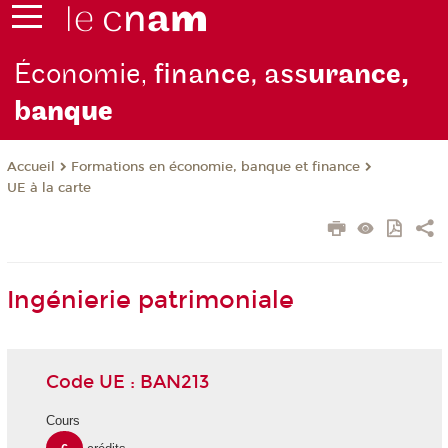
Économie,
finance, ass
urance,
b
anque
Formations en économie, banque et finance
Accueil
UE à la carte
Ingénierie patrimoniale
Code UE : BAN213
Cours