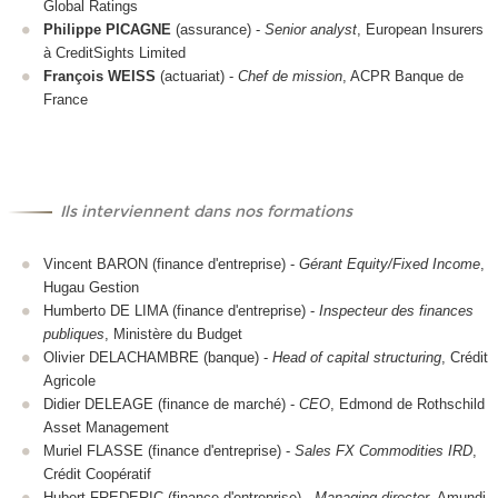
Global Ratings
Philippe PICAGNE
(assurance) -
Senior analyst
, European Insurers
à CreditSights Limited
François WEISS
(actuariat) -
Chef de mission
, ACPR Banque de
France
Ils interviennent dans nos formations
Vincent BARON (finance d'entreprise) -
Gérant Equity/Fixed Income
,
Hugau Gestion
Humberto DE LIMA (finance d'entreprise) -
Inspecteur des finances
publiques
, Ministère du Budget
Olivier DELACHAMBRE (banque) -
Head of capital structuring
, Crédit
Agricole
Didier DELEAGE (finance de marché) -
CEO
, Edmond de Rothschild
Asset Management
Muriel FLASSE (finance d'entreprise) -
Sales FX Commodities IRD
,
Crédit Coopératif
Hubert FREDERIC (finance d'entreprise) -
Managing director
, Amundi