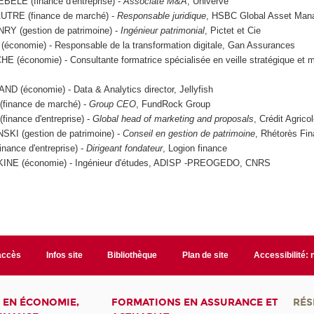
BELE (finance d'entreprise) -
Associate M&A
, Univerve
UTRE (finance de marché) -
Responsable juridique
, HSBC Global Asset Man
RY (gestion de patrimoine) -
Ingénieur patrimonial
, Pictet et Cie
conomie) - Responsable de la transformation digitale, Gan Assurances
E (économie) - Consultante formatrice spécialisée en veille stratégique et
 (économie) - Data & Analytics director, Jellyfish
finance de marché) -
Group CEO
, FundRock Group
finance d'entreprise) -
Global head of marketing and proposals
, Crédit Agrico
KI (gestion de patrimoine) -
Conseil en gestion de patrimoine
, Rhétorès Fi
nance d'entreprise) -
Dirigeant fondateur
, Logion finance
NE (économie) - Ingénieur d'études, ADISP -PREOGEDO, CNRS
accès
Infos site
Bibliothèque
Plan de site
Accessibilité:
 EN ÉCONOMIE,
FORMATIONS EN ASSURANCE ET
RÉS