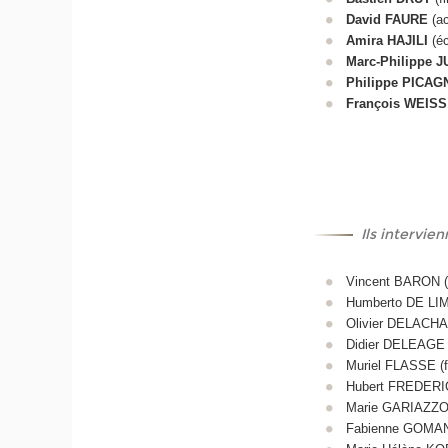
David FAURE
(ac
Amira HAJILI
(éc
Marc-Philippe 
Philippe PICAG
François WEISS
Ils intervie
Vincent BARON (f
Humberto DE LIMA
Olivier DELACH
Didier DELEAGE (
Muriel FLASSE (fi
Hubert FREDERIC 
Marie GARIAZZO (
Fabienne GOMANT 