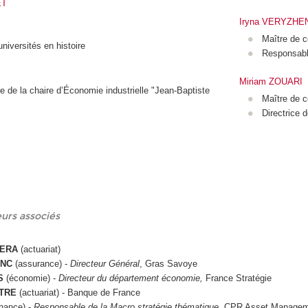
ET
Iryna VERYZH
Maître de c
niversités en histoire
Responsab
Miriam ZOUARI
re de la chaire d’Économie industrielle "Jean-Baptiste
Maître de 
Directrice d
urs associés
CERA
(actuariat)
ANC
(assurance) -
Directeur Général
, Gras Savoye
S
(économie) -
Directeur du département économie,
France Stratégie
TTRE
(actuariat) - Banque de France
inance) -
Responsable de la Macro stratégie thématique
, CPR Asset Manage