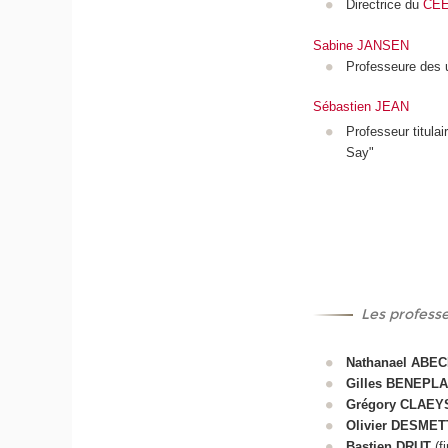
Directrice du
CE
Sabine JANSEN
Professeure des u
Sébastien JEAN
Professeur titulai
Say"
Les professe
Nathanael ABE
Gilles BENEPL
Grégory CLAEY
Olivier DESME
Bastien DRUT
(f