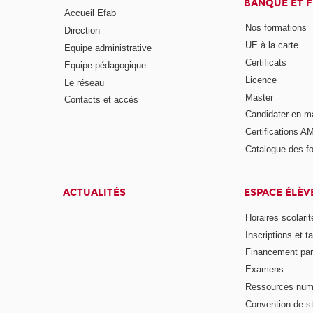
BANQUE ET 
Accueil Efab
Nos formations
Direction
UE à la carte
Equipe administrative
Certificats
Equipe pédagogique
Licence
Le réseau
Master
Contacts et accès
Candidater en m
Certifications A
Catalogue des f
ACTUALITÉS
ESPACE ÉLÈV
Horaires scolarit
Inscriptions et ta
Financement pa
Examens
Ressources num
Convention de s