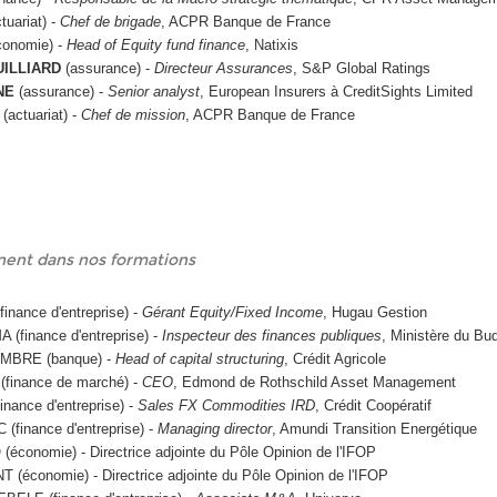
tuariat) -
Chef de brigade
, ACPR Banque de France
onomie) -
Head of Equity fund finance
, Natixis
JUILLIARD
(assurance) -
Directeur Assurances
, S&P Global Ratings
NE
(assurance) -
Senior analyst
, European Insurers à CreditSights Limited
(actuariat) -
Chef de mission
, ACPR Banque de France
nnent dans nos formations
inance d'entreprise) -
Gérant Equity/Fixed Income
, Hugau Gestion
 (finance d'entreprise) -
Inspecteur des finances publiques
, Ministère du Bu
AMBRE (banque) -
Head of capital structuring
, Crédit Agricole
finance de marché) -
CEO
, Edmond de Rothschild Asset Management
nance d'entreprise) -
Sales FX Commodities IRD
, Crédit Coopératif
(finance d'entreprise) -
Managing director
, Amundi Transition Energétique
économie) - Directrice adjointe du Pôle Opinion de l'IFOP
(économie) - Directrice adjointe du Pôle Opinion de l'IFOP