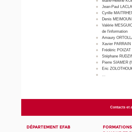
Marie-Hélène KOE
Jean-Paul LACLA
Cyrille MAITRHEN
Denis MEIMOUN (é
Valérie MESGUICH
de l'information
Amaury ORTOLLAND
Xavier PARRAIN (
Frédéric POIZAT (
Stéphane RUDZINS
Pierre SIAMER (fi
Eric ZOLOTHOUKI
...
Contacts et 
DÉPARTEMENT EFAB
FORMATIONS