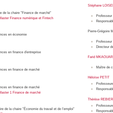
Stéphane LOISE
ire de la chaire "Finance de marché"
Professeur t
Master Finance numérique et Fintech
Responsab
Pierre-Grégoire
ences en économie
Professeur 
Directeur de
nces en finance d'entreprise
Farid MKAOUAR
Maître de 
ences en finance de marché
Héloïse PETIT
Professeur
ences en finance de marché
Responsab
Master 1 Finance de marché
Thérèse REBIE
Professeur
ire de la chaire "Économie du travail et de l’emploi"
Responsabl