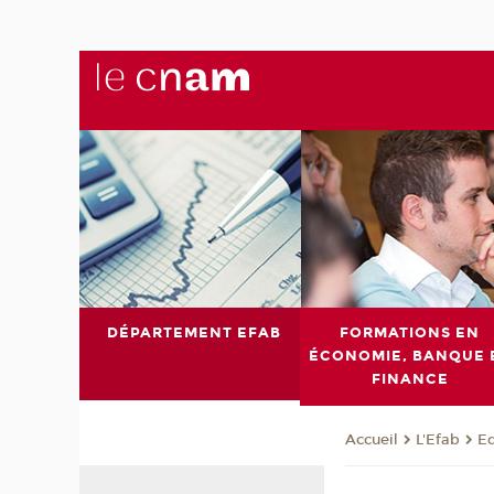
DÉPARTEMENT EFAB
FORMATIONS EN
ÉCONOMIE, BANQUE 
FINANCE
L'Efab
E
Accueil