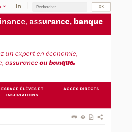
s
finance, ass
urance, b
anque
z un expert en économie,
e,
assurance
ou ban
que.
ESPACE ÉLÈVES ET
ACCÈS DIRECTS
INSCRIPTIONS