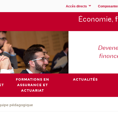
Accès directs
Composante
Économie,
Devene
financ
FORMATIONS EN
ACTUALITÉS
ET
ASSURANCE ET
ACTUARIAT
quipe pédagogique