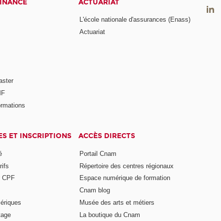
FINANCE
ACTUARIAT
L'école nationale d'assurances (Enass)
Actuariat
aster
MF
ormations
ES ET INSCRIPTIONS
ACCÈS DIRECTS
é
Portail Cnam
rifs
Répertoire des centres régionaux
r CPF
Espace numérique de formation
Cnam blog
ériques
Musée des arts et métiers
tage
La boutique du Cnam