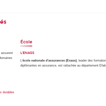
iés
École
L'
ENASS
, assurent
 domaines
L'
école nationale d'assurances (Enass)
, leader des formatio
diplômantes en assurance, est rattachée au département Efab
ns durables