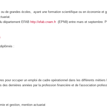
ou de grandes écoles, ayant une formation scientifique ou en économie et ges
tuariat.
e du département EFAB
http://efab.cnam.fr
(EPN9) entre mars et septembre. P
s
 diplômés :
es pour occuper un emploi de cadre opérationnel dans les différents métiers l
des dernières années par la profession financière et de l'association professio
mie et gestion, mention actuariat