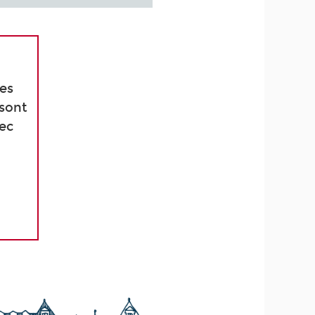
ées
 sont
vec