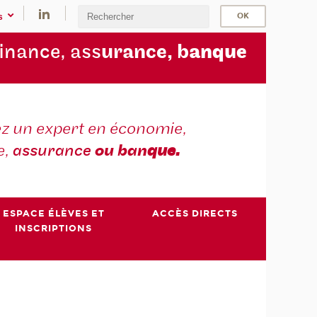
s
finance, ass
urance, b
anque
z un expert en économie,
e,
assurance
ou ban
que.
ESPACE ÉLÈVES ET
ACCÈS DIRECTS
INSCRIPTIONS