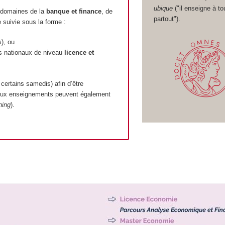
ubique
("il enseigne à to
 domaines de la
banque et finance
, de
partout").
e suivie sous la forme :
s), ou
es nationaux de niveau
licence et
 certains samedis) afin d’être
reux enseignements peuvent également
ning
).