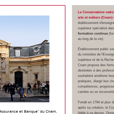
Le Conservatoire natio
arts et métiers (Cnam)
établissement d'enseig
supérieur spécialisé dan
formation continue
(for
au long de la vie).
Établissement public sous
du ministère de l'Ensei
supérieur et de la Reche
Cnam propose des forma
destinées à des professi
souhaitent améliorer leu
pratiques, élargir leur c
compétences, progresser
carrière ou se reconvertir
Fondé en 1794 et plus d
après sa création, le Cn
 Assurance et Banque" du Cnam.
fidèle à sa devise,
Omne