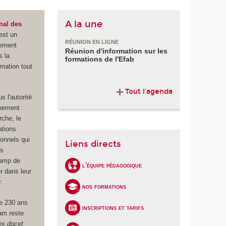
A la une
nal des
est un
RÉUNION EN LIGNE
nement
Réunion d'information sur les
s la
formations de l'Efab
mation tout
Tout l'agenda
 l'autorité
gnement
rche, le
tions
onnels qui
Liens directs
rs
hamp de
l'équipe pédagogique
 dans leur
.
nos formations
e 230 ans
inscriptions et tarifs
am reste
s docet