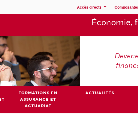
Accès directs
Composante
Économie,
Devene
financ
FORMATIONS EN
ACTUALITÉS
ET
ASSURANCE ET
ACTUARIAT