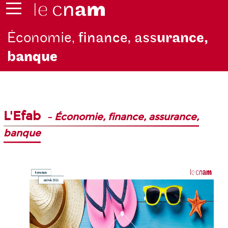
Économie,
finance, ass
urance,
b
anque
L'Efab
–
Économie, finance, assurance,
banque