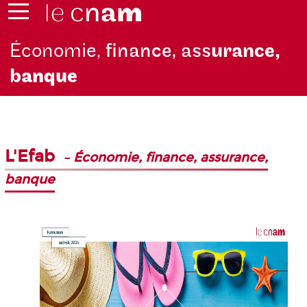
Économie,
finance, ass
urance,
b
anque
L'Efab
–
Économie, finance, assurance,
banque