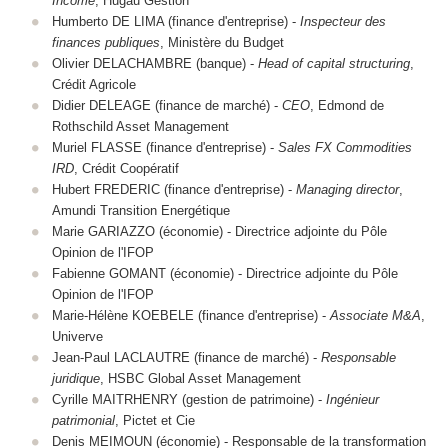
Income
, Hugau Gestion
Humberto DE LIMA (finance d'entreprise) -
Inspecteur des
finances publiques
, Ministère du Budget
Olivier DELACHAMBRE (banque) -
Head of capital structuring
,
Crédit Agricole
Didier DELEAGE (finance de marché) -
CEO
, Edmond de
Rothschild Asset Management
Muriel FLASSE (finance d'entreprise) -
Sales FX Commodities
IRD
, Crédit Coopératif
Hubert FREDERIC (finance d'entreprise) -
Managing director
,
Amundi Transition Energétique
Marie GARIAZZO (économie) - Directrice adjointe du Pôle
Opinion de l'IFOP
Fabienne GOMANT (économie) - Directrice adjointe du Pôle
Opinion de l'IFOP
Marie-Hélène KOEBELE (finance d'entreprise) -
Associate M&A
,
Univerve
Jean-Paul LACLAUTRE (finance de marché) -
Responsable
juridique
, HSBC Global Asset Management
Cyrille MAITRHENRY (gestion de patrimoine) -
Ingénieur
patrimonial
, Pictet et Cie
Denis MEIMOUN (économie) - Responsable de la transformation