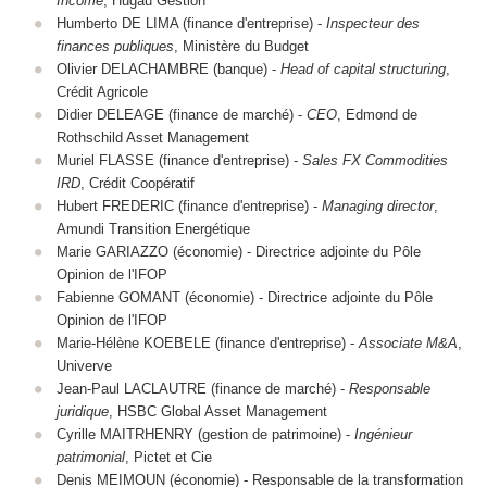
Income
, Hugau Gestion
Humberto DE LIMA (finance d'entreprise) -
Inspecteur des
finances publiques
, Ministère du Budget
Olivier DELACHAMBRE (banque) -
Head of capital structuring
,
Crédit Agricole
Didier DELEAGE (finance de marché) -
CEO
, Edmond de
Rothschild Asset Management
Muriel FLASSE (finance d'entreprise) -
Sales FX Commodities
IRD
, Crédit Coopératif
Hubert FREDERIC (finance d'entreprise) -
Managing director
,
Amundi Transition Energétique
Marie GARIAZZO (économie) - Directrice adjointe du Pôle
Opinion de l'IFOP
Fabienne GOMANT (économie) - Directrice adjointe du Pôle
Opinion de l'IFOP
Marie-Hélène KOEBELE (finance d'entreprise) -
Associate M&A
,
Univerve
Jean-Paul LACLAUTRE (finance de marché) -
Responsable
juridique
, HSBC Global Asset Management
Cyrille MAITRHENRY (gestion de patrimoine) -
Ingénieur
patrimonial
, Pictet et Cie
Denis MEIMOUN (économie) - Responsable de la transformation