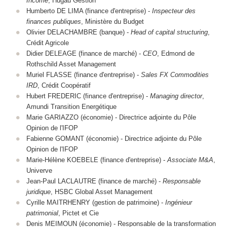
Income
, Hugau Gestion
Humberto DE LIMA (finance d'entreprise) -
Inspecteur des
finances publiques
, Ministère du Budget
Olivier DELACHAMBRE (banque) -
Head of capital structuring
,
Crédit Agricole
Didier DELEAGE (finance de marché) -
CEO
, Edmond de
Rothschild Asset Management
Muriel FLASSE (finance d'entreprise) -
Sales FX Commodities
IRD
, Crédit Coopératif
Hubert FREDERIC (finance d'entreprise) -
Managing director
,
Amundi Transition Energétique
Marie GARIAZZO (économie) - Directrice adjointe du Pôle
Opinion de l'IFOP
Fabienne GOMANT (économie) - Directrice adjointe du Pôle
Opinion de l'IFOP
Marie-Hélène KOEBELE (finance d'entreprise) -
Associate M&A
,
Univerve
Jean-Paul LACLAUTRE (finance de marché) -
Responsable
juridique
, HSBC Global Asset Management
Cyrille MAITRHENRY (gestion de patrimoine) -
Ingénieur
patrimonial
, Pictet et Cie
Denis MEIMOUN (économie) - Responsable de la transformation