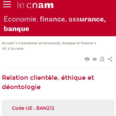
Économie,
finance, ass
urance,
b
anque
Formations en économie, banque et finance
Accueil
UE à la carte
Relation clientèle, éthique et
déontologie
Code UE : BAN212