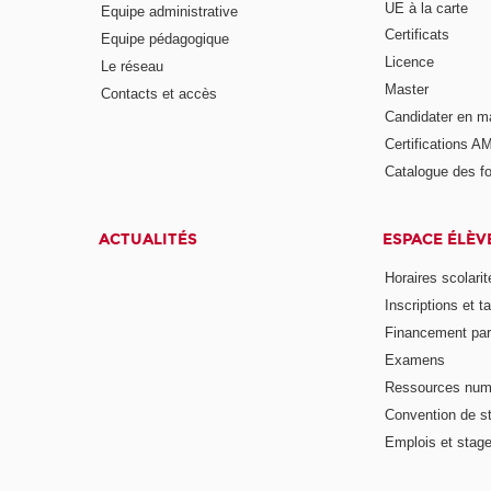
UE à la carte
Equipe administrative
Certificats
Equipe pédagogique
Licence
Le réseau
Master
Contacts et accès
Candidater en m
Certifications A
Catalogue des f
ACTUALITÉS
ESPACE ÉLÈV
Horaires scolarit
Inscriptions et ta
Financement pa
Examens
Ressources num
Convention de s
Emplois et stag