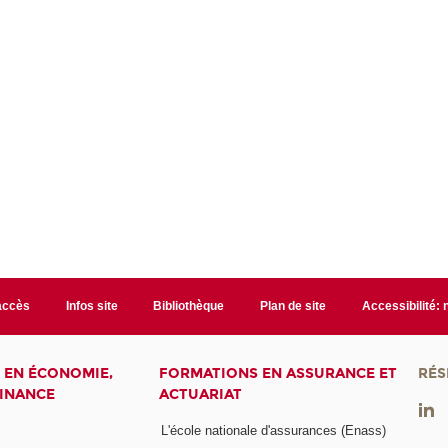
accès
Infos site
Bibliothèque
Plan de site
Accessibilité:
 EN ÉCONOMIE,
FORMATIONS EN ASSURANCE ET
RÉS
FINANCE
ACTUARIAT
L'école nationale d'assurances (Enass)