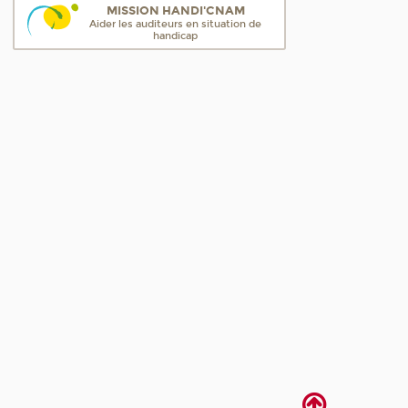
MISSION HANDI'CNAM
Aider les auditeurs en situation de
handicap