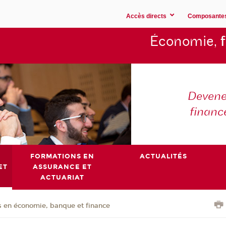
Accès directs
Composante
Économie,
Devene
financ
FORMATIONS EN
ACTUALITÉS
ET
ASSURANCE ET
ACTUARIAT
 en économie, banque et finance