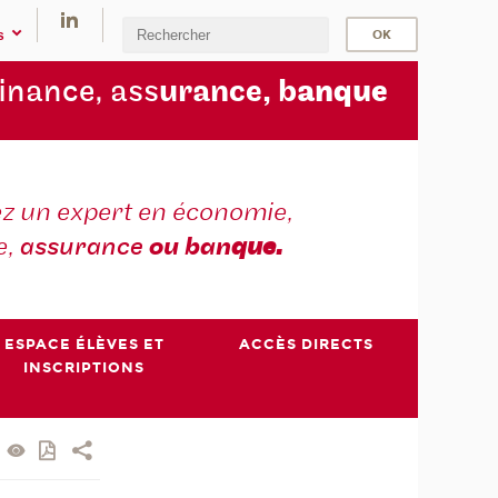
s
finance, ass
urance, b
anque
z un expert en économie,
e,
assurance
ou ban
que.
ESPACE ÉLÈVES ET
ACCÈS DIRECTS
INSCRIPTIONS