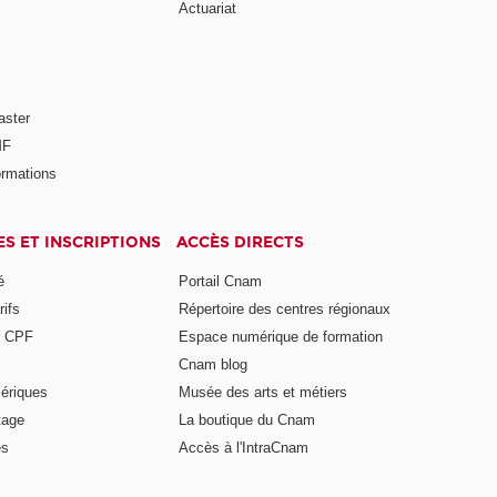
Actuariat
aster
MF
ormations
ES ET INSCRIPTIONS
ACCÈS DIRECTS
é
Portail Cnam
rifs
Répertoire des centres régionaux
r CPF
Espace numérique de formation
Cnam blog
ériques
Musée des arts et métiers
tage
La boutique du Cnam
es
Accès à l'IntraCnam