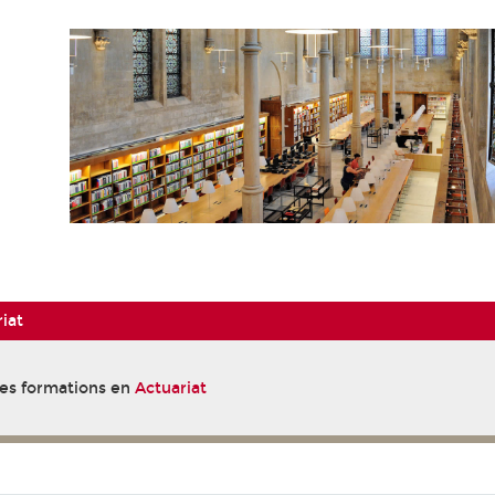
iat
 des formations en
Actuariat