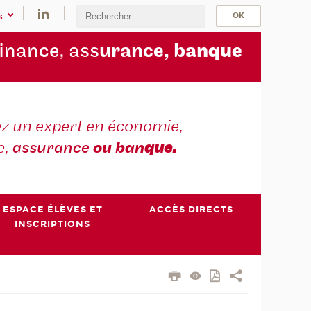
s
finance, ass
urance, b
anque
z un expert en économie,
e,
assurance
ou ban
que.
ESPACE ÉLÈVES ET
ACCÈS DIRECTS
INSCRIPTIONS