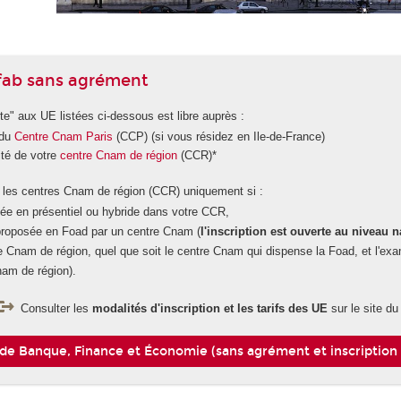
Efab sans agrément
arte" aux UE listées ci-dessous est libre auprès :
 du
Centre Cnam Paris
(CCP) (si vous résidez en Ile-de-France)
ité de votre
centre Cnam de région
(CCR)*
is les centres Cnam de région (CCR) uniquement si :
yée en présentiel ou hybride dans votre CCR,
 proposée en Foad par un centre Cnam (
l'inscription est ouverte au niveau 
re Cnam de région, quel que soit le centre Cnam qui dispense la Foad, et l'ex
nam de région).
Consulter les
modalités d'inscription et les tarifs des UE
sur le site d
 de Banque, Finance et Économie (sans agrément et inscriptio