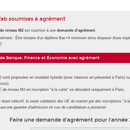
Efab soumises à agrément
de niveau M2
est soumise à une
demande d’agrément
.
rément : Être titulaire d'un diplôme Bac+4 minimum et/ou disposer d'une expér
UE
 de Banque, Finance et Économie avec agrément
sont proposées en modalité hybride (avec séances en présentiel à Paris) ou 
ssus).
de niveau M2 en inscription "à la carte" se déroulent uniquement à Paris.
 étant sélectif, la seule validation des UE du master par des inscriptions "à l
aucune garantie d'admission en cas de candidature a posteriori.
Faire une demande d'agrément pour l'année