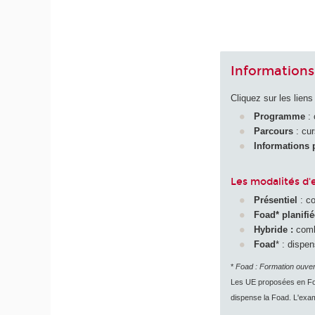
Informations
Cliquez sur les lien
Programme
:
Parcours
: cu
Informations 
Les modalités d
Présentiel
: co
Foad
*
planifié
Hybride :
comb
Foad
*
: dispen
*
Foad : Formation ouver
Les UE proposées en Foa
dispense la Foad. L'exa