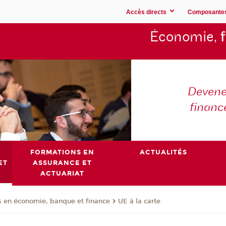
Accès directs
Composante
Économie,
Devene
financ
FORMATIONS EN
ACTUALITÉS
ET
ASSURANCE ET
ACTUARIAT
 en économie, banque et finance
UE à la carte